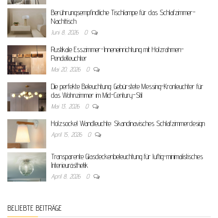
Berührungsempfindliche Tischlampe für das Schlafzimmer-
Nachttisch
Juni 8, 2026
0
Rustikale Esszimmer-Inneneinrichtung mit Holzrahmen-
Pendelleuchter
Mai 20, 2026
0
Die perfekte Beleuchtung: Gebürstete Messing-Kronleuchter für
das Wohnzimmer im Mid-Century-Stil
Mai 13, 2026
0
Holzsockel Wandleuchte: Skandinavisches Schlafzimmerdesign
April 15, 2026
0
Transparente Glasdeckenbeleuchtung für luftig-minimalistisches
Interieurästhetik
April 8, 2026
0
BELIEBTE BEITRÄGE