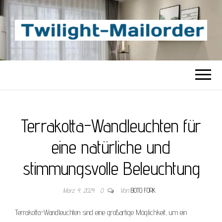
TWILIGHT-
Beste Content-Sharing-Site
MAILORDER
Terrakotta-Wandleuchten für
eine natürliche und
stimmungsvolle Beleuchtung
März 4, 2024
0
Von
BOTO FORK
Terrakotta-Wandleuchten sind eine großartige Möglichkeit, um ein