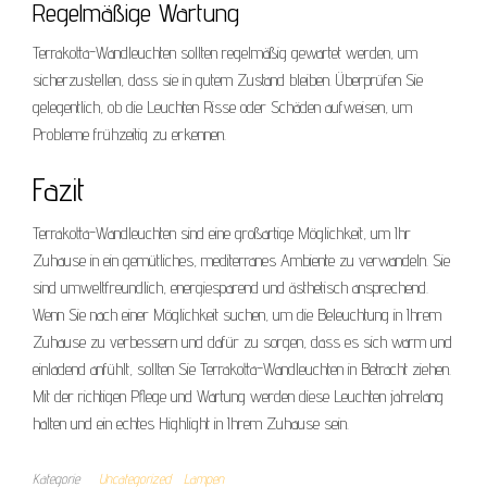
Regelmäßige Wartung
Terrakotta-Wandleuchten sollten regelmäßig gewartet werden, um
sicherzustellen, dass sie in gutem Zustand bleiben. Überprüfen Sie
gelegentlich, ob die Leuchten Risse oder Schäden aufweisen, um
Probleme frühzeitig zu erkennen.
Fazit
Terrakotta-Wandleuchten sind eine großartige Möglichkeit, um Ihr
Zuhause in ein gemütliches, mediterranes Ambiente zu verwandeln. Sie
sind umweltfreundlich, energiesparend und ästhetisch ansprechend.
Wenn Sie nach einer Möglichkeit suchen, um die Beleuchtung in Ihrem
Zuhause zu verbessern und dafür zu sorgen, dass es sich warm und
einladend anfühlt, sollten Sie Terrakotta-Wandleuchten in Betracht ziehen.
Mit der richtigen Pflege und Wartung werden diese Leuchten jahrelang
halten und ein echtes Highlight in Ihrem Zuhause sein.
Kategorie
Uncategorized
Lampen