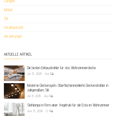
Lampen
Möbel
Stil
Uncategorized
Verzierungen
AKTUELLE ARTIKEL
Die besten Einbaustrahler für das Wohnzimmerdecke
Juli 15, 2026
Aus
Moderne Deckenspots: Oberflächenmontierte Deckenstrahler in
zeitgemäßem Stil
Juli 8, 2026
Aus
Stehlampe in Form einer Angelrute für die Ecke im Wohnzimmer
Juni 15, 2026
0