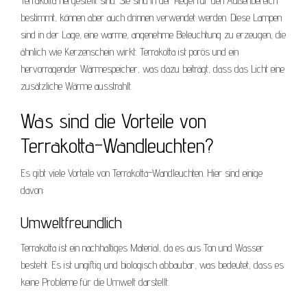
Terrakotta hergestellt sind. Sie sind in der Regel für den Außenbereich
bestimmt, können aber auch drinnen verwendet werden. Diese Lampen
sind in der Lage, eine warme, angenehme Beleuchtung zu erzeugen, die
ähnlich wie Kerzenschein wirkt. Terrakotta ist porös und ein
hervorragender Wärmespeicher, was dazu beiträgt, dass das Licht eine
zusätzliche Wärme ausstrahlt.
Was sind die Vorteile von
Terrakotta-Wandleuchten?
Es gibt viele Vorteile von Terrakotta-Wandleuchten. Hier sind einige
davon:
Umweltfreundlich
Terrakotta ist ein nachhaltiges Material, da es aus Ton und Wasser
besteht. Es ist ungiftig und biologisch abbaubar, was bedeutet, dass es
keine Probleme für die Umwelt darstellt.