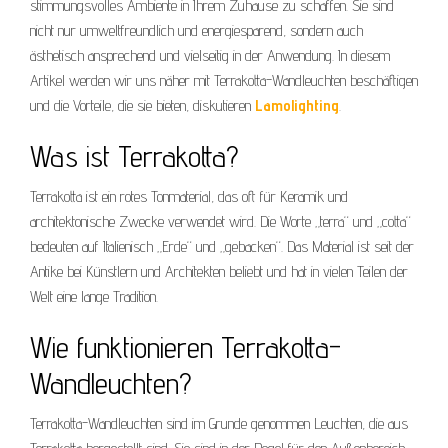
stimmungsvolles Ambiente in Ihrem Zuhause zu schaffen. Sie sind
nicht nur umweltfreundlich und energiesparend, sondern auch
ästhetisch ansprechend und vielseitig in der Anwendung. In diesem
Artikel werden wir uns näher mit Terrakotta-Wandleuchten beschäftigen
und die Vorteile, die sie bieten, diskutieren
Lamolighting
.
Was ist Terrakotta?
Terrakotta ist ein rotes Tonmaterial, das oft für Keramik und
architektonische Zwecke verwendet wird. Die Worte „terra“ und „cotta“
bedeuten auf Italienisch „Erde“ und „gebacken“. Das Material ist seit der
Antike bei Künstlern und Architekten beliebt und hat in vielen Teilen der
Welt eine lange Tradition.
Wie funktionieren Terrakotta-
Wandleuchten?
Terrakotta-Wandleuchten sind im Grunde genommen Leuchten, die aus