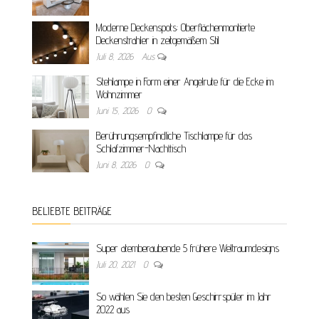
Moderne Deckenspots: Oberflächenmontierte
Deckenstrahler in zeitgemäßem Stil
Juli 8, 2026
Aus
Stehlampe in Form einer Angelrute für die Ecke im
Wohnzimmer
Juni 15, 2026
0
Berührungsempfindliche Tischlampe für das
Schlafzimmer-Nachttisch
Juni 8, 2026
0
BELIEBTE BEITRÄGE
Super atemberaubende 5 frühere Weltraumdesigns
Juli 20, 2021
0
So wählen Sie den besten Geschirrspüler im Jahr
2022 aus