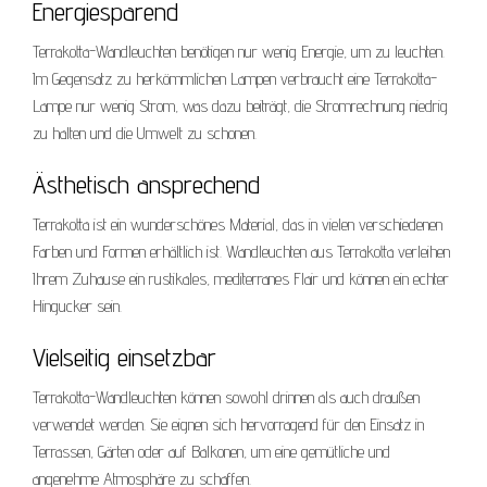
Energiesparend
Terrakotta-Wandleuchten benötigen nur wenig Energie, um zu leuchten.
Im Gegensatz zu herkömmlichen Lampen verbraucht eine Terrakotta-
Lampe nur wenig Strom, was dazu beiträgt, die Stromrechnung niedrig
zu halten und die Umwelt zu schonen.
Ästhetisch ansprechend
Terrakotta ist ein wunderschönes Material, das in vielen verschiedenen
Farben und Formen erhältlich ist. Wandleuchten aus Terrakotta verleihen
Ihrem Zuhause ein rustikales, mediterranes Flair und können ein echter
Hingucker sein.
Vielseitig einsetzbar
Terrakotta-Wandleuchten können sowohl drinnen als auch draußen
verwendet werden. Sie eignen sich hervorragend für den Einsatz in
Terrassen, Gärten oder auf Balkonen, um eine gemütliche und
angenehme Atmosphäre zu schaffen.