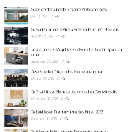
Super atemberaubende 5 frühere Weltraumdesigns
Juli 20, 2021
0
So wählen Sie den besten Geschirrspüler im Jahr 2022 aus
August 20, 2021
0
Die 3 schnellsten Möglichkeiten, etwas über Geschirrspüler zu
lernen
September 20, 2021
0
Diese 6 besten Orte, um Ihre Nische einzurichten
Oktober 20, 2021
0
Die 7 wichtigsten Elemente des nordischen Dekorationsstils
November 20, 2021
0
Die beliebtesten Premium-Graue des Jahres 2022
Dezember 20, 2021
0
Die 6 besten Details, die beim Designen für Kinder zu