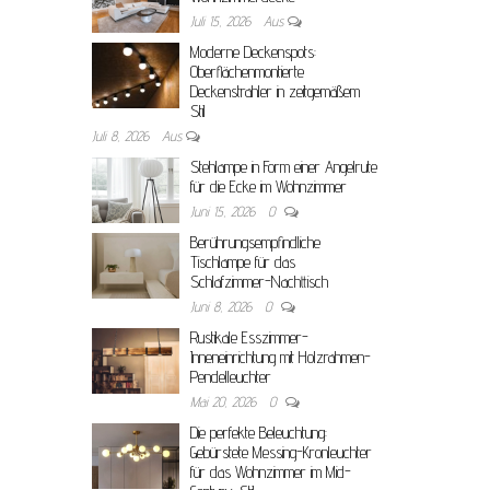
Juli 15, 2026
Aus
Moderne Deckenspots:
Oberflächenmontierte
Deckenstrahler in zeitgemäßem
Stil
Juli 8, 2026
Aus
Stehlampe in Form einer Angelrute
für die Ecke im Wohnzimmer
Juni 15, 2026
0
Berührungsempfindliche
Tischlampe für das
Schlafzimmer-Nachttisch
Juni 8, 2026
0
Rustikale Esszimmer-
Inneneinrichtung mit Holzrahmen-
Pendelleuchter
Mai 20, 2026
0
Die perfekte Beleuchtung:
Gebürstete Messing-Kronleuchter
für das Wohnzimmer im Mid-