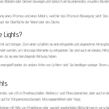
en wie Wänden oder Decken bewegen und dadurch ein faszinierendes visuelles Muste
ng eines Prismas und eines Motors, welcher das Prisma in Bewegung setzt. Das
 auf der Oberfläche der Wand oder des Decke.
e Lights?
mit sich bringen. Zum einen schaffen sie eine entspannte und angenehme Atmosph
et werden, um stressige Momente zu entspannen. Sie sind auch ein ideales Hilfsm
n, da sie eine beruhigende Wirkung haben.
l energieeffizienter als andere Arten von Lichtern sind. Sie benötigen weniger Strom 
hts
den, wie z.B. in Privathaushalten, Wellness- und Fitnessbereichen, aber auch in d
s gut für Entspannungsübungen, Massagepraktiken oder Yoga.
nnen mit Hilfe von Projektoren oder speziell angefertigten Bildschirmen in versch