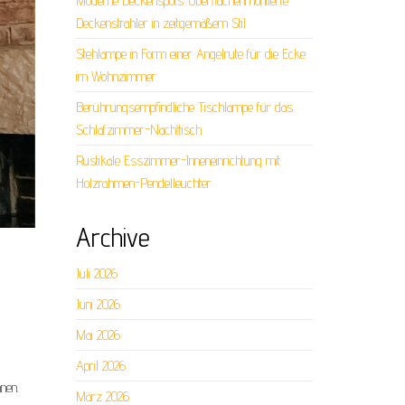
Moderne Deckenspots: Oberflächenmontierte
Deckenstrahler in zeitgemäßem Stil
Stehlampe in Form einer Angelrute für die Ecke
im Wohnzimmer
Berührungsempfindliche Tischlampe für das
Schlafzimmer-Nachttisch
Rustikale Esszimmer-Inneneinrichtung mit
Holzrahmen-Pendelleuchter
Archive
Juli 2026
Juni 2026
Mai 2026
April 2026
nen.
März 2026