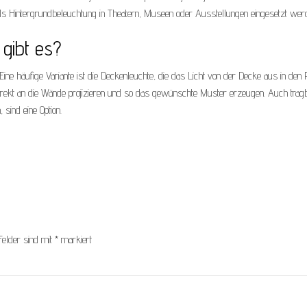
 als Hintergrundbeleuchtung in Theatern, Museen oder Ausstellungen eingesetzt wer
gibt es?
ine häufige Variante ist die Deckenleuchte, die das Licht von der Decke aus in de
 direkt an die Wände projizieren und so das gewünschte Muster erzeugen. Auch trag
 sind eine Option.
Felder sind mit
*
markiert