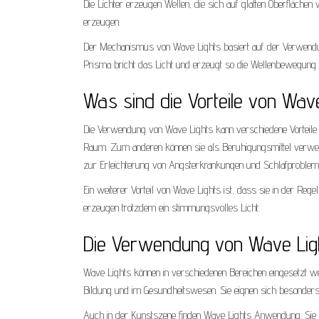
Die Lichter erzeugen Wellen, die sich auf glatten Oberfläch
erzeugen.
Der Mechanismus von Wave Lights basiert auf der Verwendu
Prisma bricht das Licht und erzeugt so die Wellenbewegung
Was sind die Vorteile von Wav
Die Verwendung von Wave Lights kann verschiedene Vorteile 
Raum. Zum anderen können sie als Beruhigungsmittel verwend
zur Erleichterung von Angsterkrankungen und Schlafprobleme
Ein weiterer Vorteil von Wave Lights ist, dass sie in der Rege
erzeugen trotzdem ein stimmungsvolles Licht.
Die Verwendung von Wave Lig
Wave Lights können in verschiedenen Bereichen eingesetzt wer
Bildung und im Gesundheitswesen. Sie eignen sich besonder
Auch in der Kunstszene finden Wave Lights Anwendung. Sie kö