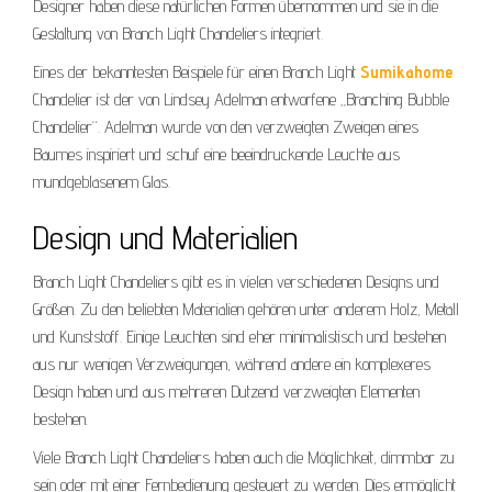
Designer haben diese natürlichen Formen übernommen und sie in die
Gestaltung von Branch Light Chandeliers integriert.
Eines der bekanntesten Beispiele für einen Branch Light
Sumikahome
Chandelier ist der von Lindsey Adelman entworfene „Branching Bubble
Chandelier“. Adelman wurde von den verzweigten Zweigen eines
Baumes inspiriert und schuf eine beeindruckende Leuchte aus
mundgeblasenem Glas.
Design und Materialien
Branch Light Chandeliers gibt es in vielen verschiedenen Designs und
Größen. Zu den beliebten Materialien gehören unter anderem Holz, Metall
und Kunststoff. Einige Leuchten sind eher minimalistisch und bestehen
aus nur wenigen Verzweigungen, während andere ein komplexeres
Design haben und aus mehreren Dutzend verzweigten Elementen
bestehen.
Viele Branch Light Chandeliers haben auch die Möglichkeit, dimmbar zu
sein oder mit einer Fernbedienung gesteuert zu werden. Dies ermöglicht