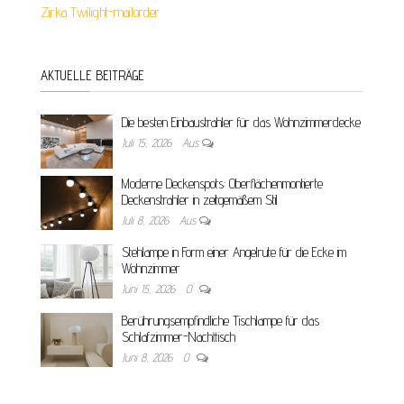
Zirka Twilight-mailorder
AKTUELLE BEITRÄGE
Die besten Einbaustrahler für das Wohnzimmerdecke
Juli 15, 2026
Aus
Moderne Deckenspots: Oberflächenmontierte
Deckenstrahler in zeitgemäßem Stil
Juli 8, 2026
Aus
Stehlampe in Form einer Angelrute für die Ecke im
Wohnzimmer
Juni 15, 2026
0
Berührungsempfindliche Tischlampe für das
Schlafzimmer-Nachttisch
Juni 8, 2026
0