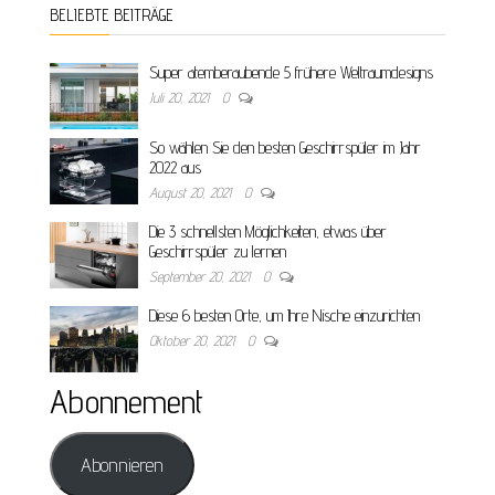
BELIEBTE BEITRÄGE
Super atemberaubende 5 frühere Weltraumdesigns
Juli 20, 2021
0
So wählen Sie den besten Geschirrspüler im Jahr
2022 aus
August 20, 2021
0
Die 3 schnellsten Möglichkeiten, etwas über
Geschirrspüler zu lernen
September 20, 2021
0
Diese 6 besten Orte, um Ihre Nische einzurichten
Oktober 20, 2021
0
Abonnement
Abonnieren