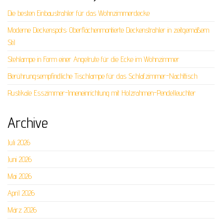
Die besten Einbaustrahler für das Wohnzimmerdecke
Moderne Deckenspots: Oberflächenmontierte Deckenstrahler in zeitgemäßem
Stil
Stehlampe in Form einer Angelrute für die Ecke im Wohnzimmer
Berührungsempfindliche Tischlampe für das Schlafzimmer-Nachttisch
Rustikale Esszimmer-Inneneinrichtung mit Holzrahmen-Pendelleuchter
Archive
Juli 2026
Juni 2026
Mai 2026
April 2026
März 2026