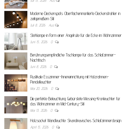
Juli 15, 2026
Aus
Moderne Deckenspots: Oberflächenmontierte Deckenstrahler in
zeitgemäßem Stil
Juli 8, 2026
Aus
Stehlampe in Form einer Angelrute für die Ecke im Wohnzimmer
Juni 15, 2026
0
Berührungsempfindliche Tischlampe für das Schlafzimmer-
Nachttisch
Juni 8, 2026
0
Rustikale Esszimmer-Inneneinrichtung mit Holzrahmen-
Pendelleuchter
Mai 20, 2026
0
Die perfekte Beleuchtung: Gebürstete Messing-Kronleuchter für
das Wohnzimmer im Mid-Century-Stil
Mai 13, 2026
0
Holzsockel Wandleuchte: Skandinavisches Schlafzimmerdesign
April 15, 2026
0