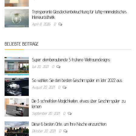
Transparente Glasdeckenbeleuchtung für luftig-minimalistisches
Interieurästhetik
April 8, 2026
0
BELIEBTE BEITRÄGE
Super atemberaubende 5 frühere Weltraumdesigns
Juli 20, 2021
0
So wählen Sie den besten Geschirrspüler im Jahr 2022 aus
August 20, 2021
0
Die 3 schnellsten Möglichkeiten, etwas über Geschirrspüler zu
lernen
September 20, 2021
0
Diese 6 besten Orte, um Ihre Nische einzurichten
Oktober 20, 2021
0