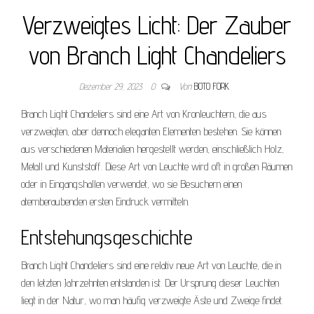
Verzweigtes Licht: Der Zauber
von Branch Light Chandeliers
Dezember 29, 2023
0
Von
BOTO FORK
Branch Light Chandeliers sind eine Art von Kronleuchtern, die aus
verzweigten, aber dennoch eleganten Elementen bestehen. Sie können
aus verschiedenen Materialien hergestellt werden, einschließlich Holz,
Metall und Kunststoff. Diese Art von Leuchte wird oft in großen Räumen
oder in Eingangshallen verwendet, wo sie Besuchern einen
atemberaubenden ersten Eindruck vermitteln.
Entstehungsgeschichte
Branch Light Chandeliers sind eine relativ neue Art von Leuchte, die in
den letzten Jahrzehnten entstanden ist. Der Ursprung dieser Leuchten
liegt in der Natur, wo man häufig verzweigte Äste und Zweige findet.