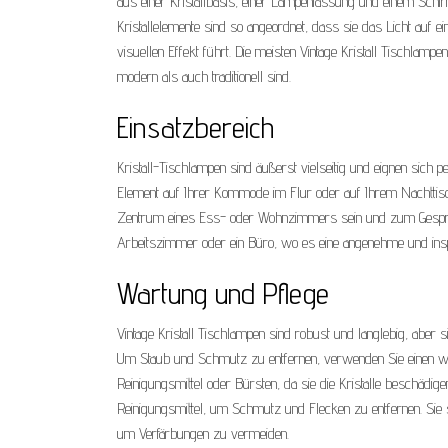
aus einer Kristallbasis, einer Lampenfassung und einem Schir
Kristallelemente sind so angeordnet, dass sie das Licht auf 
visuellen Effekt führt. Die meisten Vintage Kristall Tischlam
modern als auch traditionell sind.
Einsatzbereich
Kristall-Tischlampen sind äußerst vielseitig und eignen sich 
Element auf Ihrer Kommode im Flur oder auf Ihrem Nachttis
Zentrum eines Ess- oder Wohnzimmers sein und zum Gespräch
Arbeitszimmer oder ein Büro, wo es eine angenehme und insp
Wartung und Pflege
Vintage Kristall Tischlampen sind robust und langlebig, aber s
Um Staub und Schmutz zu entfernen, verwenden Sie einen wei
Reinigungsmittel oder Bürsten, da sie die Kristalle beschädi
Reinigungsmittel, um Schmutz und Flecken zu entfernen. Sie so
um Verfärbungen zu vermeiden.