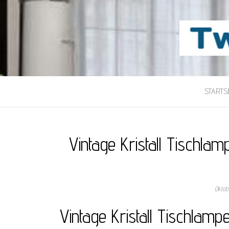
TWILIGHT-MAI
Beste Content-Sharing-Site
STARTSE
Vintage Kristall Tischla
Oktob
Vintage Kristall Tischlamp