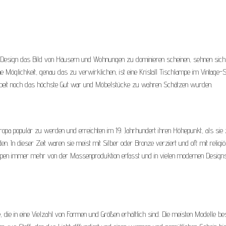
s Design das Bild von Häusern und Wohnungen zu dominieren scheinen, sehnen sich 
öglichkeit, genau das zu verwirklichen, ist eine Kristall Tischlampe im Vintage-St
rbeit noch das höchste Gut war und Möbelstücke zu wahren Schätzen wurden.
uropa populär zu werden und erreichten im 19. Jahrhundert ihren Höhepunkt, als sie
In dieser Zeit waren sie meist mit Silber oder Bronze verziert und oft mit religi
lampen immer mehr von der Massenproduktion erfasst und in vielen modernen Design
, die in eine Vielzahl von Formen und Größen erhältlich sind. Die meisten Modelle be