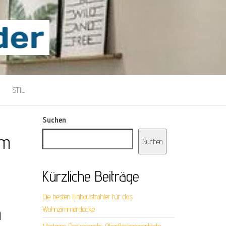
STIL
Suchen
em
Suchen
Kürzliche Beiträge
Die besten Einbaustrahler für das
m
Wohnzimmerdecke