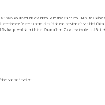
quelle – sie ist ein Kunststück, das Ihrem Raum einen Hauch von Luxus und Raffines
it, verschiedene Räume zu schmücken, ist sie eine Investition, die sich lohnt. Ob im
 Tischlampe wird sicherlich jeden Raum in Ihrem Zuhause aufwerten und Sie in e
Felder sind mit
*
markiert