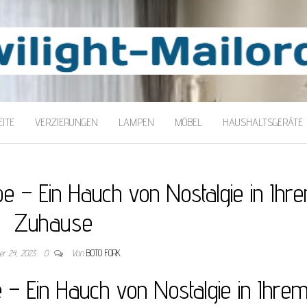
LORDER
ITE
VERZIERUNGEN
LAMPEN
MÖBEL
HAUSHALTSGERÄTE
mpe – Ein Hauch von Nostalgie in Ihr
Zuhause
er 24, 2023
0
Von
BOTO FORK
e – Ein Hauch von Nostalgie in Ihre