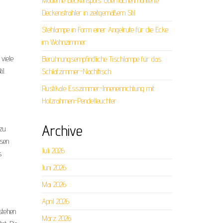
Moderne Deckenspots: Oberflächenmontierte
Deckenstrahler in zeitgemäßem Stil
Stehlampe in Form einer Angelrute für die Ecke
im Wohnzimmer
viele
Berührungsempfindliche Tischlampe für das
il.
Schlafzimmer-Nachttisch
Rustikale Esszimmer-Inneneinrichtung mit
Holzrahmen-Pendelleuchter
Archive
 zu
ösen
Juli 2026
s
Juni 2026
Mai 2026
April 2026
stehen
März 2026