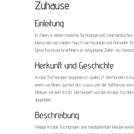
Zuhause
Einleitung
In Zeiten, in denen moderne Technologie und minimalistische
Menschen nach einem Hauch von Nostalgie und Romantik. Eine M
Diese Kunstwerke erinnern an vergangene Zeiten, als Handa
Herkunft und Geschichte
Kristall Tischlampen begannen im späten 17. Jahrhundert in E
einem wichtigen Symbol des Luxus und der Raffinesse wurden. 
Motiven verziert. Im 20. Jahrhundert wurden Kristall Tisch
angeboten.
Beschreibung
Vintage Kristall Tischlampen sind handgefertigte Meisterwerke