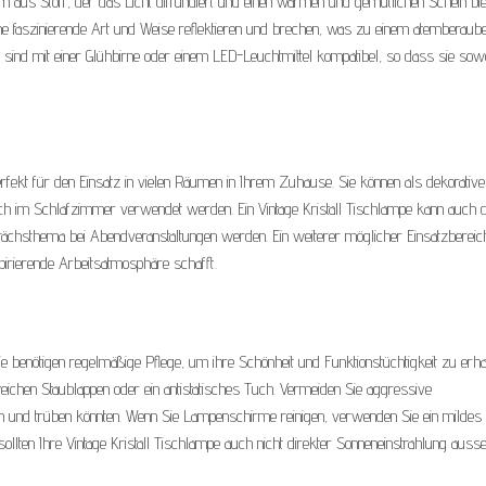
m aus Stoff, der das Licht diffundiert und einen warmen und gemütlichen Schein biet
eine faszinierende Art und Weise reflektieren und brechen, was zu einem atemberaub
pen sind mit einer Glühbirne oder einem LED-Leuchtmittel kompatibel, so dass sie sow
perfekt für den Einsatz in vielen Räumen in Ihrem Zuhause. Sie können als dekorativ
ch im Schlafzimmer verwendet werden. Ein Vintage Kristall Tischlampe kann auch 
sthema bei Abendveranstaltungen werden. Ein weiterer möglicher Einsatzbereich 
irierende Arbeitsatmosphäre schafft.
ie benötigen regelmäßige Pflege, um ihre Schönheit und Funktionstüchtigkeit zu erhal
chen Staublappen oder ein antistatisches Tuch. Vermeiden Sie aggressive
gen und trüben könnten. Wenn Sie Lampenschirme reinigen, verwenden Sie ein mildes
llten Ihre Vintage Kristall Tischlampe auch nicht direkter Sonneneinstrahlung ausse