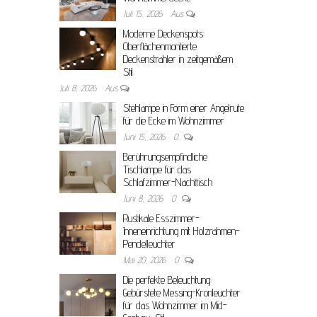
Juli 15, 2026
Aus
Moderne Deckenspots:
Oberflächenmontierte
Deckenstrahler in zeitgemäßem
Stil
Juli 8, 2026
Aus
Stehlampe in Form einer Angelrute
für die Ecke im Wohnzimmer
Juni 15, 2026
0
Berührungsempfindliche
Tischlampe für das
Schlafzimmer-Nachttisch
Juni 8, 2026
0
Rustikale Esszimmer-
Inneneinrichtung mit Holzrahmen-
Pendelleuchter
Mai 20, 2026
0
Die perfekte Beleuchtung:
Gebürstete Messing-Kronleuchter
für das Wohnzimmer im Mid-