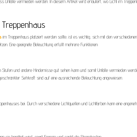
s Unfälle vermieden werden. In diesem Artikel wird erläutert, wo Licht im Treppe
m Treppenhaus
s
im Treppenhaus platziert werden sollte, ist es wichtig, sich mit den verschiedenen
en. Eine geeignete Beleuchtung erfüllt mehrere Funktionen:
n Stufen und andere Hindernisse gut sehen kann und somit Unfälle vermieden werd
geschränkter Sehkraft sind auf eine ausreichende Beleuchtung angewiesen.
ppenhauses bei. Durch verschiedene Lichtquellen und Lichtfarben kann eine angen
enn sie benötigt wird, spart Energie und senkt die Stromkosten.