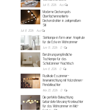
Juli 15, 2026
Aus
Moderne Deckenspots:
Oberflächenmontierte
Deckenstrahler in zeitgemäßem
Stil
Juli 8, 2026
Aus
Stehlampe in Form einer Angelrute
für die Ecke im Wohnzimmer
Juni 15, 2026
0
Berührungsempfindliche
Tischlampe für das
Schlafzimmer-Nachttisch
Juni 8, 2026
0
Rustikale Esszimmer-
Inneneinrichtung mit Holzrahmen-
Pendelleuchter
Mai 20, 2026
0
Die perfekte Beleuchtung:
Gebürstete Messing-Kronleuchter
für das Wohnzimmer im Mid-