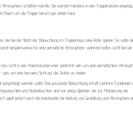
e Atmosphäre schaffen möchte. Sie werden meistens in den Treppenstufen eingeba
 den Raum um die Treppe herum gut sehen kann.
n, die bei der Wahl der Beleuchtung im Treppenhaus eine Rolle spielen. So sollte d
sorgt beispielsweise für eine gemütliche Atmosphäre, während kaltes Licht besser
sollte das Licht in den Abendstunden eher gedimmt sein, um eine gemütlichere Atmosp
r sein, um eine bessere Sicht auf die Stufen zu haben.
ht aufgehängt werden sollte. Eine passende Beleuchtung erfüllt mehrere Funktionen
nbauleuchten und Bodenleuchten sind nur einige Optionen, die zur Platzierung der
h spielt jedoch auch die individuelle Vorstellung von Gestaltung und Atmosphäre e