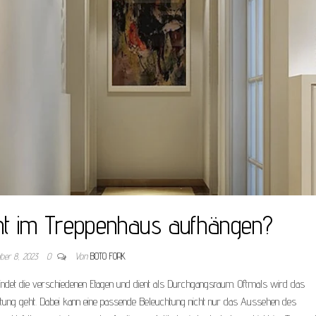
cht im Treppenhaus aufhängen?
ber 8, 2023
0
Von
BOTO FORK
bindet die verschiedenen Etagen und dient als Durchgangsraum. Oftmals wird das
tung geht. Dabei kann eine passende Beleuchtung nicht nur das Aussehen des