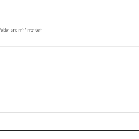
Felder sind mit
*
markiert