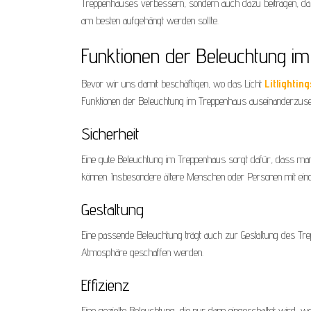
Treppenhauses verbessern, sondern auch dazu beitragen, das
am besten aufgehängt werden sollte.
Funktionen der Beleuchtung i
Bevor wir uns damit beschäftigen, wo das Licht
Litlighting
Funktionen der Beleuchtung im Treppenhaus auseinanderzusetz
Sicherheit
Eine gute Beleuchtung im Treppenhaus sorgt dafür, dass ma
können. Insbesondere ältere Menschen oder Personen mit ein
Gestaltung
Eine passende Beleuchtung trägt auch zur Gestaltung des Tre
Atmosphäre geschaffen werden.
Effizienz
Eine gezielte Beleuchtung, die nur dann eingeschaltet wird, w