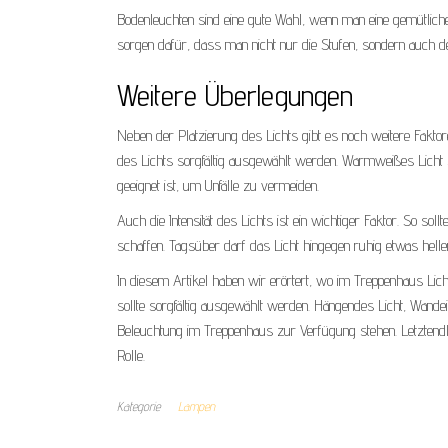
Bodenleuchten sind eine gute Wahl, wenn man eine gemütlich
sorgen dafür, dass man nicht nur die Stufen, sondern auch
Weitere Überlegungen
Neben der Platzierung des Lichts gibt es noch weitere Faktore
des Lichts sorgfältig ausgewählt werden. Warmweißes Licht 
geeignet ist, um Unfälle zu vermeiden.
Auch die Intensität des Lichts ist ein wichtiger Faktor. So 
schaffen. Tagsüber darf das Licht hingegen ruhig etwas helle
In diesem Artikel haben wir erörtert, wo im Treppenhaus Lic
sollte sorgfältig ausgewählt werden. Hängendes Licht, Wandei
Beleuchtung im Treppenhaus zur Verfügung stehen. Letztendlic
Rolle.
Kategorie
Lampen